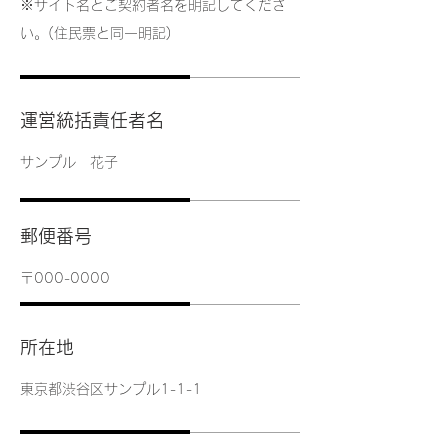
※サイト名とご契約者名を明記してくださ
い。(住民票と同一明記)
運営統括責任者名
サンプル 花子
郵便番号
〒000-0000
所在地
東京都渋谷区サンプル1-1-1