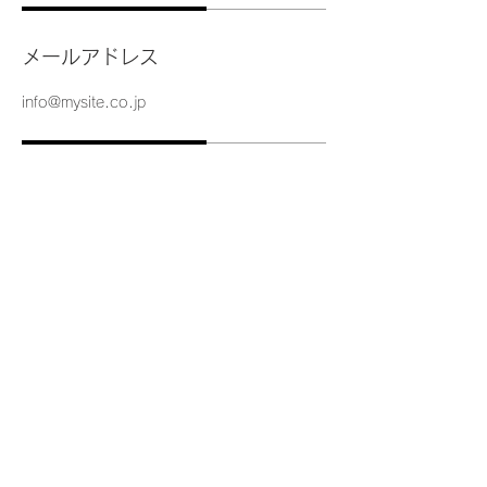
メールアドレス
info@mysite.co.jp
返品・交換・キャンセル等
返品期限：商品到着より7日以内
返品時の送料負担：初期不良の場合は
当店負担、お客様都合の場合はお客様
にて送料をご負担ください。
資格・免許